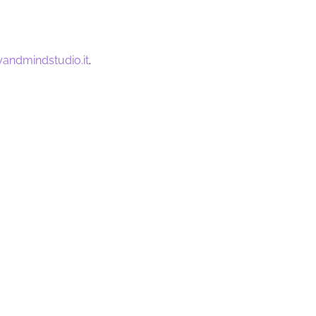
andmindstudio.it
.