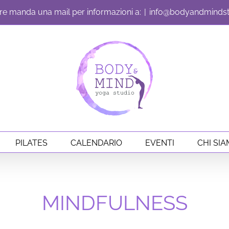
e manda una mail per informazioni a:
|
info@bodyandmindstu
PILATES
CALENDARIO
EVENTI
CHI SI
MINDFULNESS