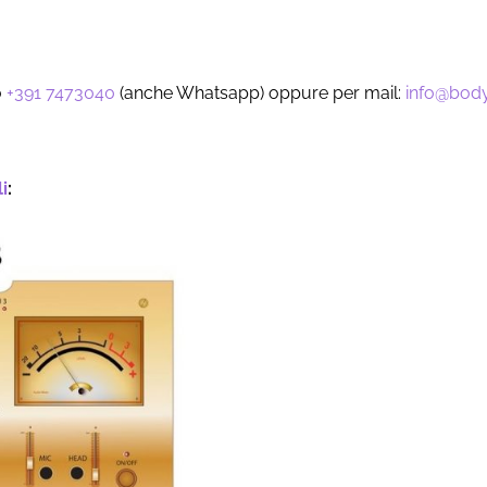
o
+391 7473040
(anche Whatsapp) oppure per mail:
info@body
i
: