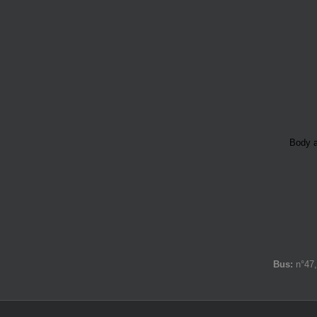
Body a
Bus:
n°47,