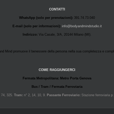
CONTATTI
WhatsApp (solo per prenotazioni):
391.74.73.040
E-mail (solo per informazioni):
info@bodyandmindstudio.it
Indirizzo:
Via Casale, 3/A, 20144 Milano (MI).
nd Mind promuove il benessere della persona nella sua completezza e compl
COME RAGGIUNGERCI
Fermata Metropolitana: Metro Porta Genova
Bus / Tram / Fermata Ferroviaria
 74, 325.
Tram:
n° 2, 14, 10, 9.
Passante Ferroviario:
Stazione ferroviaria p