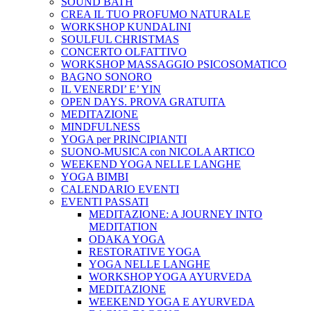
SOUND BATH
CREA IL TUO PROFUMO NATURALE
WORKSHOP KUNDALINI
SOULFUL CHRISTMAS
CONCERTO OLFATTIVO
WORKSHOP MASSAGGIO PSICOSOMATICO
BAGNO SONORO
IL VENERDI’ E’ YIN
OPEN DAYS. PROVA GRATUITA
MEDITAZIONE
MINDFULNESS
YOGA per PRINCIPIANTI
SUONO-MUSICA con NICOLA ARTICO
WEEKEND YOGA NELLE LANGHE
YOGA BIMBI
CALENDARIO EVENTI
EVENTI PASSATI
MEDITAZIONE: A JOURNEY INTO
MEDITATION
ODAKA YOGA
RESTORATIVE YOGA
YOGA NELLE LANGHE
WORKSHOP YOGA AYURVEDA
MEDITAZIONE
WEEKEND YOGA E AYURVEDA