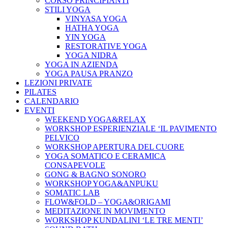
CORSO PRINCIPIANTI
STILI YOGA
VINYASA YOGA
HATHA YOGA
YIN YOGA
RESTORATIVE YOGA
YOGA NIDRA
YOGA IN AZIENDA
YOGA PAUSA PRANZO
LEZIONI PRIVATE
PILATES
CALENDARIO
EVENTI
WEEKEND YOGA&RELAX
WORKSHOP ESPERIENZIALE ‘IL PAVIMENTO
PELVICO
WORKSHOP APERTURA DEL CUORE
YOGA SOMATICO E CERAMICA
CONSAPEVOLE
GONG & BAGNO SONORO
WORKSHOP YOGA&ANPUKU
SOMATIC LAB
FLOW&FOLD – YOGA&ORIGAMI
MEDITAZIONE IN MOVIMENTO
WORKSHOP KUNDALINI ‘LE TRE MENTI’