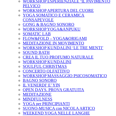
WORKSHOP ESPERIENZIALE ‘IL PAVIMENTO
PELVICO
WORKSHOP APERTURA DEL CUORE
YOGA SOMATICO E CERAMICA
CONSAPEVOLE
GONG & BAGNO SONORO
WORKSHOP YOGA&ANPUKU
SOMATIC LAB
FLOW&FOLD – YOGA&ORIGAMI
MEDITAZIONE IN MOVIMENTO
WORKSHOP KUNDALINI ‘LE TRE MENTI’
SOUND BATH
CREA IL TUO PROFUMO NATURALE
WORKSHOP KUNDALINI
SOULFUL CHRISTMAS
CONCERTO OLFATTIVO
WORKSHOP MASSAGGIO PSICOSOMATICO
BAGNO SONORO
IL VENERDI’ E’ YIN
OPEN DAYS. PROVA GRATUITA
MEDITAZIONE
MINDFULNESS
YOGA per PRINCIPIANTI
SUONO-MUSICA con NICOLA ARTICO
WEEKEND YOGA NELLE LANGHE