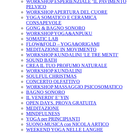
WORKSHOP ESPERIENZIALE ‘IL PAVIMENTO
PELVICO
WORKSHOP APERTURA DEL CUORE
YOGA SOMATICO E CERAMICA
CONSAPEVOLE
GONG & BAGNO SONORO
WORKSHOP YOGA&ANPUKU
SOMATIC LAB
FLOW&FOLD – YOGA&ORIGAMI
MEDITAZIONE IN MOVIMENTO
WORKSHOP KUNDALINI ‘LE TRE MENTI’
SOUND BATH
CREA IL TUO PROFUMO NATURALE
WORKSHOP KUNDALINI
SOULFUL CHRISTMAS
CONCERTO OLFATTIVO
WORKSHOP MASSAGGIO PSICOSOMATICO
BAGNO SONORO
IL VENERDI’ E’ YIN
OPEN DAYS. PROVA GRATUITA
MEDITAZIONE
MINDFULNESS
YOGA per PRINCIPIANTI
SUONO-MUSICA con NICOLA ARTICO
WEEKEND YOGA NELLE LANGHE