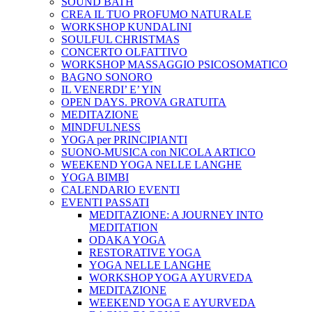
SOUND BATH
CREA IL TUO PROFUMO NATURALE
WORKSHOP KUNDALINI
SOULFUL CHRISTMAS
CONCERTO OLFATTIVO
WORKSHOP MASSAGGIO PSICOSOMATICO
BAGNO SONORO
IL VENERDI’ E’ YIN
OPEN DAYS. PROVA GRATUITA
MEDITAZIONE
MINDFULNESS
YOGA per PRINCIPIANTI
SUONO-MUSICA con NICOLA ARTICO
WEEKEND YOGA NELLE LANGHE
YOGA BIMBI
CALENDARIO EVENTI
EVENTI PASSATI
MEDITAZIONE: A JOURNEY INTO
MEDITATION
ODAKA YOGA
RESTORATIVE YOGA
YOGA NELLE LANGHE
WORKSHOP YOGA AYURVEDA
MEDITAZIONE
WEEKEND YOGA E AYURVEDA