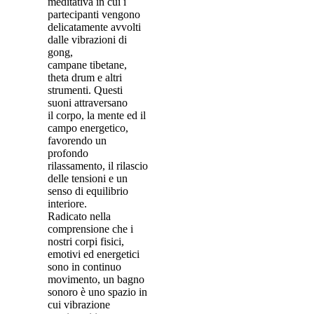
meditativa in cui i
partecipanti vengono
delicatamente avvolti
dalle vibrazioni di
gong,
campane tibetane,
theta drum e altri
strumenti. Questi
suoni attraversano
il corpo, la mente ed il
campo energetico,
favorendo un
profondo
rilassamento, il rilascio
delle tensioni e un
senso di equilibrio
interiore.
Radicato nella
comprensione che i
nostri corpi fisici,
emotivi ed energetici
sono in continuo
movimento, un bagno
sonoro è uno spazio in
cui vibrazione