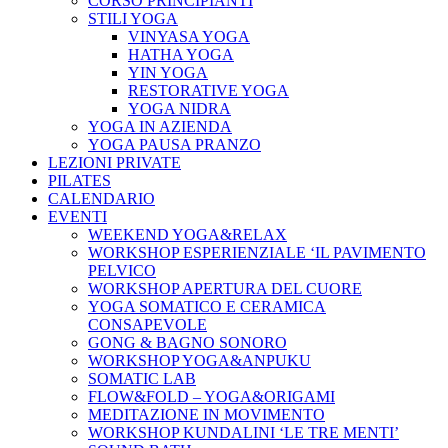
CORSO PRINCIPIANTI
STILI YOGA
VINYASA YOGA
HATHA YOGA
YIN YOGA
RESTORATIVE YOGA
YOGA NIDRA
YOGA IN AZIENDA
YOGA PAUSA PRANZO
LEZIONI PRIVATE
PILATES
CALENDARIO
EVENTI
WEEKEND YOGA&RELAX
WORKSHOP ESPERIENZIALE ‘IL PAVIMENTO
PELVICO
WORKSHOP APERTURA DEL CUORE
YOGA SOMATICO E CERAMICA
CONSAPEVOLE
GONG & BAGNO SONORO
WORKSHOP YOGA&ANPUKU
SOMATIC LAB
FLOW&FOLD – YOGA&ORIGAMI
MEDITAZIONE IN MOVIMENTO
WORKSHOP KUNDALINI ‘LE TRE MENTI’