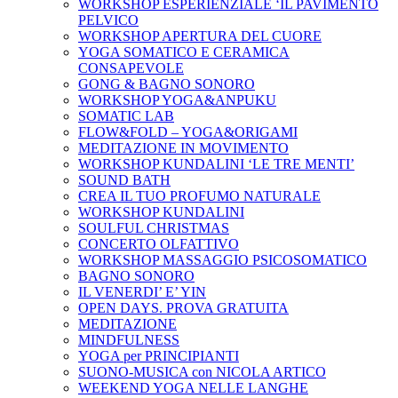
WORKSHOP ESPERIENZIALE ‘IL PAVIMENTO
PELVICO
WORKSHOP APERTURA DEL CUORE
YOGA SOMATICO E CERAMICA
CONSAPEVOLE
GONG & BAGNO SONORO
WORKSHOP YOGA&ANPUKU
SOMATIC LAB
FLOW&FOLD – YOGA&ORIGAMI
MEDITAZIONE IN MOVIMENTO
WORKSHOP KUNDALINI ‘LE TRE MENTI’
SOUND BATH
CREA IL TUO PROFUMO NATURALE
WORKSHOP KUNDALINI
SOULFUL CHRISTMAS
CONCERTO OLFATTIVO
WORKSHOP MASSAGGIO PSICOSOMATICO
BAGNO SONORO
IL VENERDI’ E’ YIN
OPEN DAYS. PROVA GRATUITA
MEDITAZIONE
MINDFULNESS
YOGA per PRINCIPIANTI
SUONO-MUSICA con NICOLA ARTICO
WEEKEND YOGA NELLE LANGHE