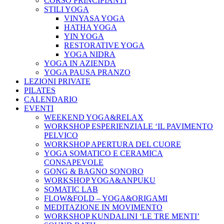
CORSO PRINCIPIANTI
STILI YOGA
VINYASA YOGA
HATHA YOGA
YIN YOGA
RESTORATIVE YOGA
YOGA NIDRA
YOGA IN AZIENDA
YOGA PAUSA PRANZO
LEZIONI PRIVATE
PILATES
CALENDARIO
EVENTI
WEEKEND YOGA&RELAX
WORKSHOP ESPERIENZIALE ‘IL PAVIMENTO
PELVICO
WORKSHOP APERTURA DEL CUORE
YOGA SOMATICO E CERAMICA
CONSAPEVOLE
GONG & BAGNO SONORO
WORKSHOP YOGA&ANPUKU
SOMATIC LAB
FLOW&FOLD – YOGA&ORIGAMI
MEDITAZIONE IN MOVIMENTO
WORKSHOP KUNDALINI ‘LE TRE MENTI’