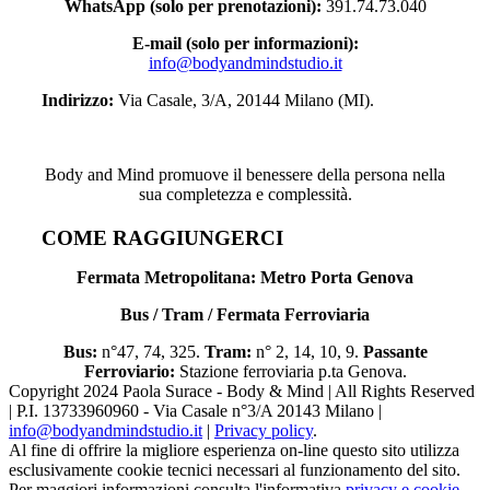
WhatsApp (solo per prenotazioni):
391.74.73.040
E-mail (solo per informazioni):
info@bodyandmindstudio.it
Indirizzo:
Via Casale, 3/A, 20144 Milano (MI).
Body and Mind promuove il benessere della persona nella
sua completezza e complessità.
COME RAGGIUNGERCI
Fermata Metropolitana: Metro Porta Genova
Bus / Tram / Fermata Ferroviaria
Bus:
n°47, 74, 325.
Tram:
n° 2, 14, 10, 9.
Passante
Ferroviario:
Stazione ferroviaria p.ta Genova.
Copyright 2024 Paola Surace - Body & Mind | All Rights Reserved
| P.I. 13733960960 - Via Casale n°3/A 20143 Milano |
info@bodyandmindstudio.it
|
Privacy policy
.
Al fine di offrire la migliore esperienza on-line questo sito utilizza
esclusivamente cookie tecnici necessari al funzionamento del sito.
Per maggiori informazioni consulta l'informativa
privacy e cookie