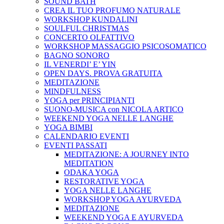
SOUND BATH
CREA IL TUO PROFUMO NATURALE
WORKSHOP KUNDALINI
SOULFUL CHRISTMAS
CONCERTO OLFATTIVO
WORKSHOP MASSAGGIO PSICOSOMATICO
BAGNO SONORO
IL VENERDI’ E’ YIN
OPEN DAYS. PROVA GRATUITA
MEDITAZIONE
MINDFULNESS
YOGA per PRINCIPIANTI
SUONO-MUSICA con NICOLA ARTICO
WEEKEND YOGA NELLE LANGHE
YOGA BIMBI
CALENDARIO EVENTI
EVENTI PASSATI
MEDITAZIONE: A JOURNEY INTO
MEDITATION
ODAKA YOGA
RESTORATIVE YOGA
YOGA NELLE LANGHE
WORKSHOP YOGA AYURVEDA
MEDITAZIONE
WEEKEND YOGA E AYURVEDA