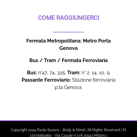
COME RAGGIUNGERCI
Fermata Metropolitana: Metro Porta
Genova
Bus / Tram / Fermata Ferroviaria
Bus:
n°47, 74, 325.
Tram:
n° 2, 14, 10, 9.
Passante Ferroviario:
Stazione ferroviaria
p.ta Genova.
Copyright 2024 Paola Surace - Body & Mind | All Rights Reserved | P.I.
13733960960 - Via Casale n°3/A 20143 Milano |