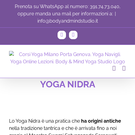
Skip
Prenota su WhatsApp al numero: 391.74.73.040,
to
oppure manda una mail per informazioni a:
|
content
info@bodyandmindstudio.it
Instagram
Facebook
YOGA NIDRA
Lo Yoga Nidra è una pratica che
ha origini antiche
nella tradizione tantrica e che è arrivata fino a noi