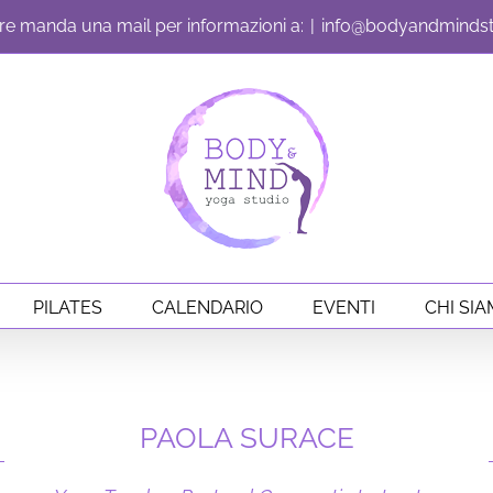
e manda una mail per informazioni a:
|
info@bodyandmindstu
PILATES
CALENDARIO
EVENTI
CHI SI
PAOLA SURACE