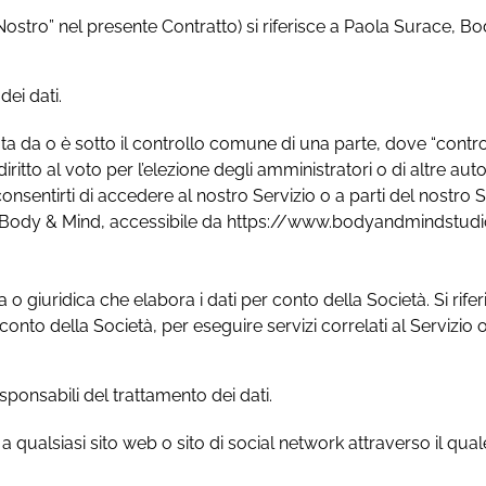
 “Nostro” nel presente Contratto) si riferisce a Paola Surace,
dei dati.
ata da o è sotto il controllo comune di una parte, dove “control
diritto al voto per l’elezione degli amministratori o di altre auto
sentirti di accedere al nostro Servizio o a parti del nostro S
ace, Body & Mind, accessibile da https://www.bodyandmindstudio
a o giuridica che elabora i dati per conto della Società. Si rife
er conto della Società, per eseguire servizi correlati al Servizio 
responsabili del trattamento dei dati.
ce a qualsiasi sito web o sito di social network attraverso il