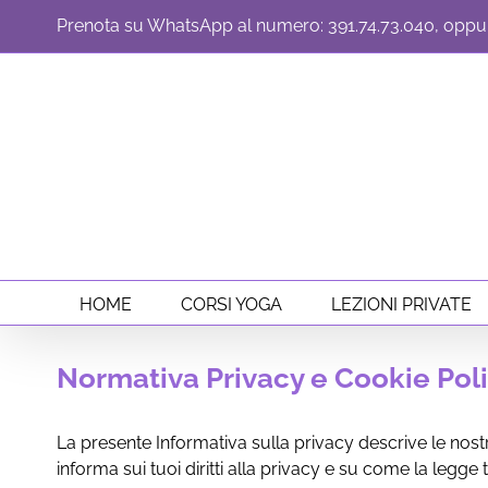
Skip
Prenota su WhatsApp al numero: 391.74.73.040, oppur
to
content
HOME
CORSI YOGA
LEZIONI PRIVATE
Normativa Privacy e Cookie Pol
La presente Informativa sulla privacy descrive le nostre
informa sui tuoi diritti alla privacy e su come la legge 