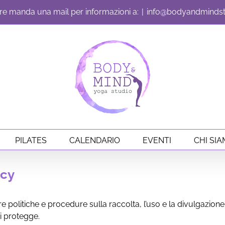
e manda una mail per informazioni a:
|
info@bodyandmindstu
PILATES
CALENDARIO
EVENTI
CHI SI
icy
 politiche e procedure sulla raccolta, l’uso e la divulgazione de
ti protegge.