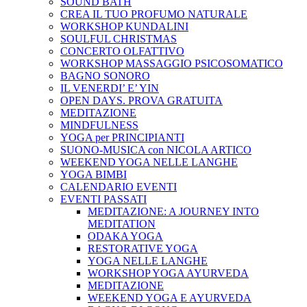
SOUND BATH
CREA IL TUO PROFUMO NATURALE
WORKSHOP KUNDALINI
SOULFUL CHRISTMAS
CONCERTO OLFATTIVO
WORKSHOP MASSAGGIO PSICOSOMATICO
BAGNO SONORO
IL VENERDI’ E’ YIN
OPEN DAYS. PROVA GRATUITA
MEDITAZIONE
MINDFULNESS
YOGA per PRINCIPIANTI
SUONO-MUSICA con NICOLA ARTICO
WEEKEND YOGA NELLE LANGHE
YOGA BIMBI
CALENDARIO EVENTI
EVENTI PASSATI
MEDITAZIONE: A JOURNEY INTO
MEDITATION
ODAKA YOGA
RESTORATIVE YOGA
YOGA NELLE LANGHE
WORKSHOP YOGA AYURVEDA
MEDITAZIONE
WEEKEND YOGA E AYURVEDA