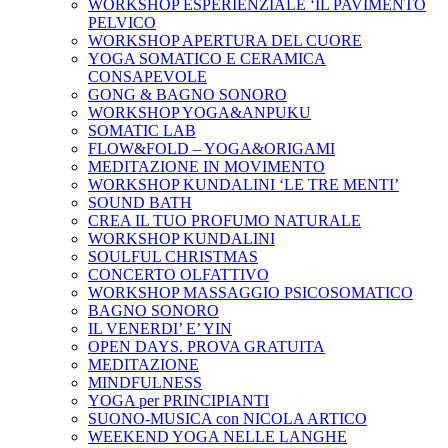
WORKSHOP ESPERIENZIALE ‘IL PAVIMENTO
PELVICO
WORKSHOP APERTURA DEL CUORE
YOGA SOMATICO E CERAMICA
CONSAPEVOLE
GONG & BAGNO SONORO
WORKSHOP YOGA&ANPUKU
SOMATIC LAB
FLOW&FOLD – YOGA&ORIGAMI
MEDITAZIONE IN MOVIMENTO
WORKSHOP KUNDALINI ‘LE TRE MENTI’
SOUND BATH
CREA IL TUO PROFUMO NATURALE
WORKSHOP KUNDALINI
SOULFUL CHRISTMAS
CONCERTO OLFATTIVO
WORKSHOP MASSAGGIO PSICOSOMATICO
BAGNO SONORO
IL VENERDI’ E’ YIN
OPEN DAYS. PROVA GRATUITA
MEDITAZIONE
MINDFULNESS
YOGA per PRINCIPIANTI
SUONO-MUSICA con NICOLA ARTICO
WEEKEND YOGA NELLE LANGHE