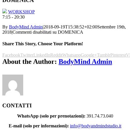
DOMENICA
WORKSHOP
7:15
-
20:30
By
BodyMind Admin
|
2018-09-19T15:38:52+02:00
Settembre 19th,
2018
|
Commenti disabilitati
su DOMENICA
Share This Story, Choose Your Platform!
Facebook
Twitter
LinkedIn
Reddit
Whatsapp
Google+
Tumblr
Pinterest
V
About the Author:
BodyMind Admin
CONTATTI
WhatsApp (solo per prenotazioni):
391.74.73.040
E-mail (solo per informazioni):
info@bodyandmindstudio.it