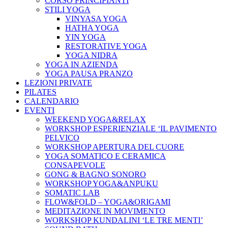
CORSO PRINCIPIANTI
STILI YOGA
VINYASA YOGA
HATHA YOGA
YIN YOGA
RESTORATIVE YOGA
YOGA NIDRA
YOGA IN AZIENDA
YOGA PAUSA PRANZO
LEZIONI PRIVATE
PILATES
CALENDARIO
EVENTI
WEEKEND YOGA&RELAX
WORKSHOP ESPERIENZIALE ‘IL PAVIMENTO
PELVICO
WORKSHOP APERTURA DEL CUORE
YOGA SOMATICO E CERAMICA
CONSAPEVOLE
GONG & BAGNO SONORO
WORKSHOP YOGA&ANPUKU
SOMATIC LAB
FLOW&FOLD – YOGA&ORIGAMI
MEDITAZIONE IN MOVIMENTO
WORKSHOP KUNDALINI ‘LE TRE MENTI’