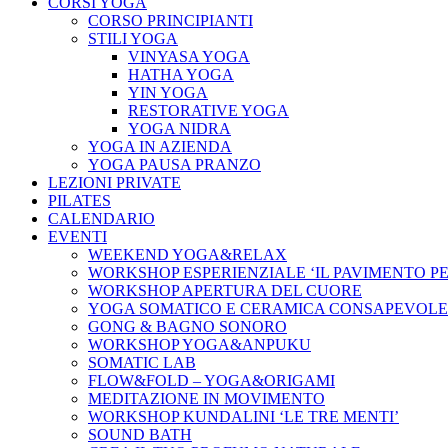
CORSI YOGA
CORSO PRINCIPIANTI
STILI YOGA
VINYASA YOGA
HATHA YOGA
YIN YOGA
RESTORATIVE YOGA
YOGA NIDRA
YOGA IN AZIENDA
YOGA PAUSA PRANZO
LEZIONI PRIVATE
PILATES
CALENDARIO
EVENTI
WEEKEND YOGA&RELAX
WORKSHOP ESPERIENZIALE ‘IL PAVIMENTO P
WORKSHOP APERTURA DEL CUORE
YOGA SOMATICO E CERAMICA CONSAPEVOLE
GONG & BAGNO SONORO
WORKSHOP YOGA&ANPUKU
SOMATIC LAB
FLOW&FOLD – YOGA&ORIGAMI
MEDITAZIONE IN MOVIMENTO
WORKSHOP KUNDALINI ‘LE TRE MENTI’
SOUND BATH