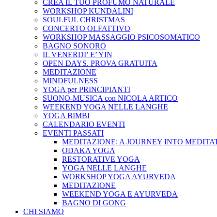
CREA IL TUO PROFUMO NATURALE
WORKSHOP KUNDALINI
SOULFUL CHRISTMAS
CONCERTO OLFATTIVO
WORKSHOP MASSAGGIO PSICOSOMATICO
BAGNO SONORO
IL VENERDI’ E’ YIN
OPEN DAYS. PROVA GRATUITA
MEDITAZIONE
MINDFULNESS
YOGA per PRINCIPIANTI
SUONO-MUSICA con NICOLA ARTICO
WEEKEND YOGA NELLE LANGHE
YOGA BIMBI
CALENDARIO EVENTI
EVENTI PASSATI
MEDITAZIONE: A JOURNEY INTO MEDITA
ODAKA YOGA
RESTORATIVE YOGA
YOGA NELLE LANGHE
WORKSHOP YOGA AYURVEDA
MEDITAZIONE
WEEKEND YOGA E AYURVEDA
BAGNO DI GONG
CHI SIAMO