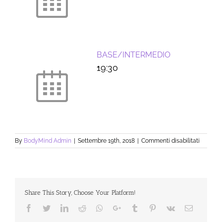
BASE/INTERMEDIO
-
19:30
su
By
BodyMind Admin
|
Settembre 19th, 2018
|
Commenti disabilitati
MARTED
Share This Story, Choose Your Platform!
Facebook
Twitter
LinkedIn
Reddit
Whatsapp
Google+
Tumblr
Pinterest
Vk
Email