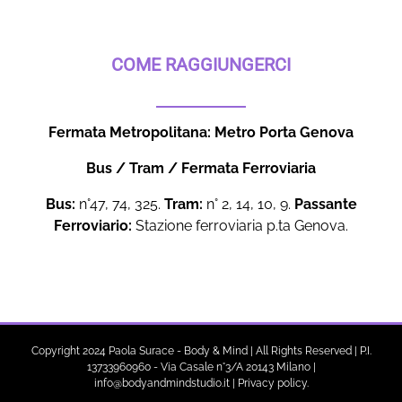
COME RAGGIUNGERCI
Fermata Metropolitana: Metro Porta Genova
Bus / Tram / Fermata Ferroviaria
Bus:
n°47, 74, 325.
Tram:
n° 2, 14, 10, 9.
Passante
Ferroviario:
Stazione ferroviaria p.ta Genova.
Copyright 2024 Paola Surace - Body & Mind | All Rights Reserved | P.I.
13733960960 - Via Casale n°3/A 20143 Milano |
info@bodyandmindstudio.it
|
Privacy policy
.