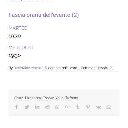
Fascia oraria dell'evento (2)
MARTEDÌ
-
19:30
MERCOLEDÌ
-
19:30
su
By
BodyMind Admin
|
Dicembre 20th, 2018
|
Commenti disabilitati
BASE/I
Share This Story, Choose Your Platform!
Facebook
Twitter
LinkedIn
Reddit
Whatsapp
Google+
Tumblr
Pinterest
Vk
Email