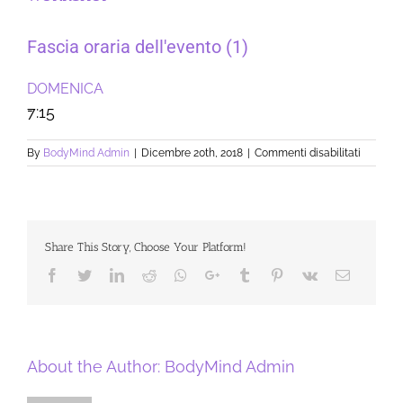
Fascia oraria dell'evento (1)
DOMENICA
-
7:15
su
By
BodyMind Admin
|
Dicembre 20th, 2018
|
Commenti disabilitati
WORKS
Share This Story, Choose Your Platform!
Facebook
Twitter
LinkedIn
Reddit
Whatsapp
Google+
Tumblr
Pinterest
Vk
Email
About the Author:
BodyMind Admin